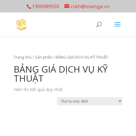
1900989926
cskh@mainga.vn
Trang chủ
/
Sản phẩn
/ BẢNG GIÁ DỊCH VỤ KỸ THUẬT
BẢNG GIÁ DỊCH VỤ KỸ
THUẬT
Hiển thị kết quả duy nhất